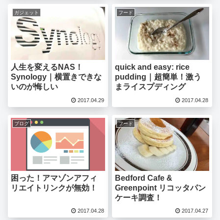
ガジェット
フード
人生を変えるNAS！
quick and easy: rice
Synology｜横置きできな
pudding｜超簡単！激う
いのが悔しい
まライスプディング
2017.04.29
2017.04.28
ブログ
フード
困った！アマゾンアフィ
Bedford Cafe &
リエイトリンクが無効！
Greenpoint リコッタパン
ケーキ調査！
2017.04.28
2017.04.27