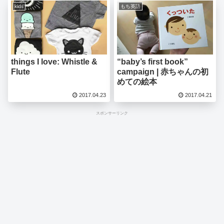
kids
もち英語
things I love: Whistle &
“baby’s first book”
Flute
campaign | 赤ちゃんの初
めての絵本
2017.04.23
2017.04.21
スポンサーリンク