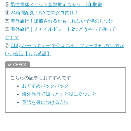
③
男性育休メリット全部教えちゃう！1年取得
④
24時間耐久！NYでマグロ釣り！
⑤
海外旅行！逮捕されるかもしれない子供のしつけ
⑥
海外旅行｜チャイルドシート2つどうやって持って
ぐ！？
⑦
B
BQ(バーベキュー)で使えちゃうフレーズ+しない方が
いい会話【もち英語】
こちらの記事もおすすめです
おすすめバックパック
海外旅行で知っとくと役に立つこと
英語を身につける方法