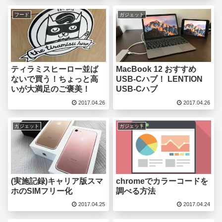
フード
ガジェット
ティラミスヒーロー並ば
MacBook 12 おすすめ
ないで買う！ちょっと高
USB-Cハブ！ LENTION
いが大満足のご褒美！
USB-Cハブ
2017.04.26
2017.04.26
ガジェット
ガジェット
(実施記録)キャリア版スマ
chromeでカラーコードを
ホのSIMフリー化
調べる方法
2017.04.25
2017.04.24