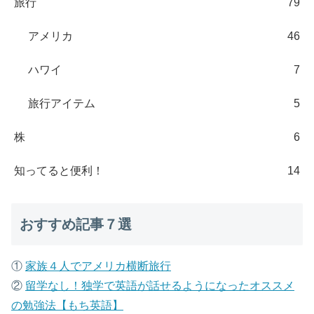
旅行
79
アメリカ
46
ハワイ
7
旅行アイテム
5
株
6
知ってると便利！
14
おすすめ記事７選
①
家族４人でアメリカ横断旅行
②
留学なし！独学で英語が話せるようになったオススメ
の勉強法【もち英語】