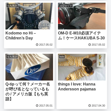
もち英語
ガジェット
Kodomo no Hi –
OM-D E-M10必須アイテ
Children’s Day
ム！ケースHAKUBA S-30
2017.05.02
2017.05.02
もち英語
kids
Q-tipって何？メーカー名
things I love: Hanna
が呼び名となっているも
Andersson pajamas
の / アメリカ版【もち英
語】
2017.05.01
2017.04.30